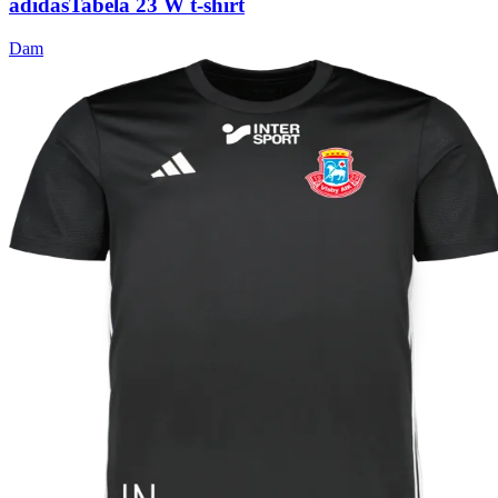
adidas
Tabela 23 W t-shirt
Dam