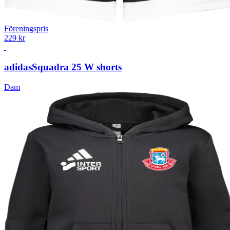
Föreningspris
229 kr
adidas
Squadra 25 W shorts
Dam