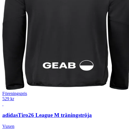
Föreningspris
529 kr
adidas
Tiro26 League M träningströja
Vuxen