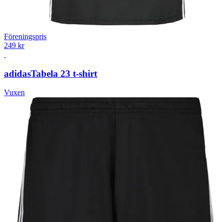
Föreningspris
249 kr
adidas
Tabela 23 t-shirt
Vuxen