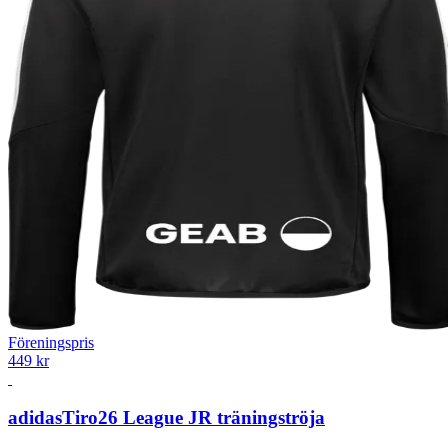
Föreningspris
449 kr
adidas
Tiro26 League JR träningströja