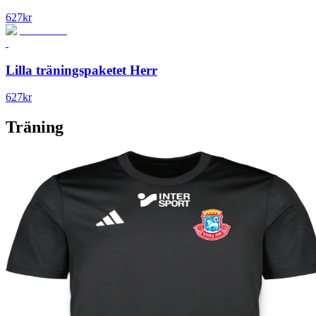
627
kr
Lilla träningspaketet Herr
627
kr
Träning