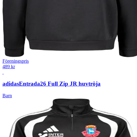
Föreningspris
489 kr
adidas
Entrada26 Full Zip JR huvtröja
Barn