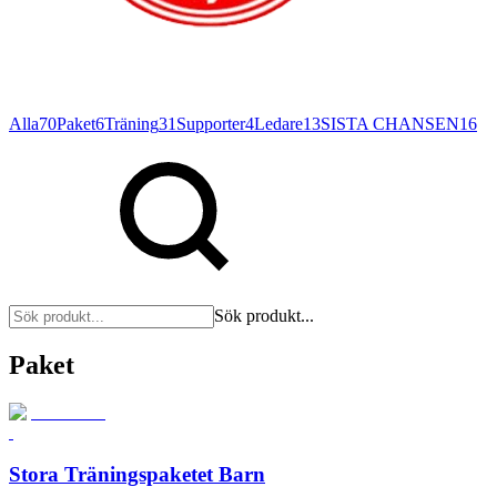
Alla
70
Paket
6
Träning
31
Supporter
4
Ledare
13
SISTA CHANSEN
16
Sök produkt...
Paket
Stora Träningspaketet Barn