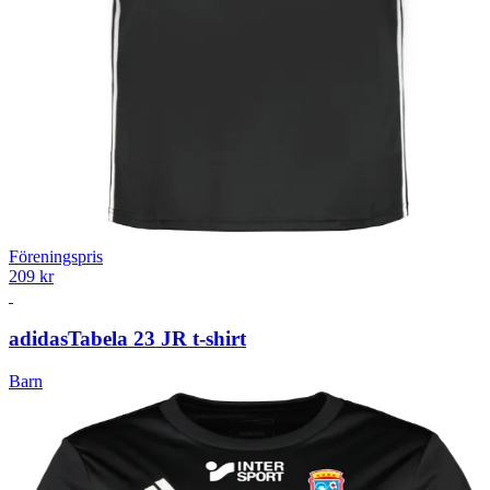
Föreningspris
209 kr
adidas
Tabela 23 JR t-shirt
Barn