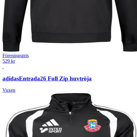
Föreningspris
529 kr
adidas
Entrada26 Full Zip huvtröja
Vuxen