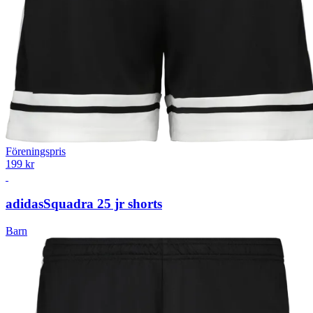
Föreningspris
199 kr
adidas
Squadra 25 jr shorts
Barn