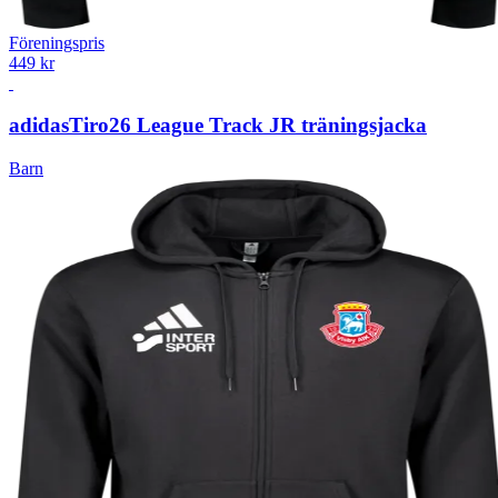
Föreningspris
449 kr
adidas
Tiro26 League Track JR träningsjacka
Barn