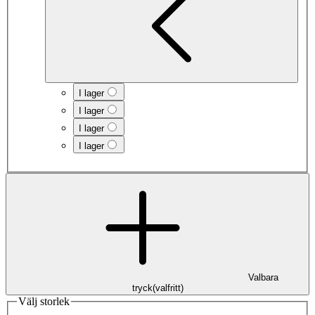
I lager
I lager
I lager
I lager
Valbara
tryck
(
valfritt
)
Välj storlek