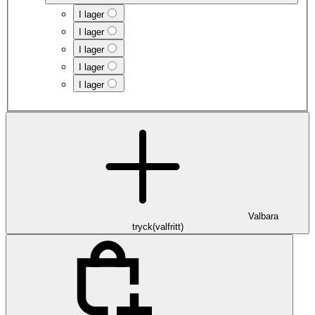
I lager
I lager
I lager
I lager
I lager
Valbara
tryck
(
valfritt
)