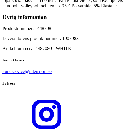
löparsocka passar till de flesta fysiska aktiviteter, som exempelvis
handboll, volleyboll och tennis. 95% Polyamide, 5% Elastane
Övrig information
Produktnummer:
1448708
Leverantörens produktnummer:
1907983
Artikelnummer:
144870801
-
WHITE
Kontakta oss
kundservice@intersport.se
Följ oss