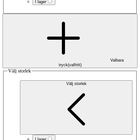
I lager
Valbara
tryck
(
valfritt
)
Välj storlek
Välj storlek
I lager