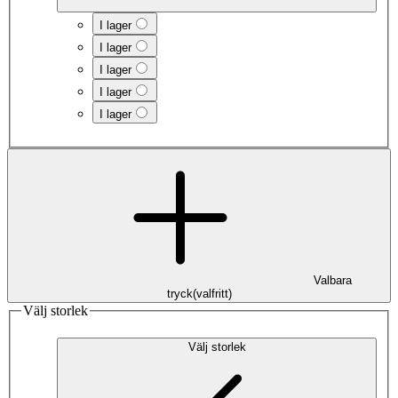
I lager
I lager
I lager
I lager
I lager
Valbara
tryck
(
valfritt
)
Välj storlek
Välj storlek