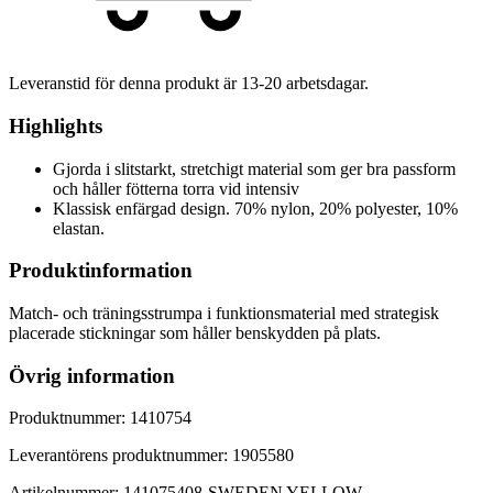
Leveranstid för denna produkt är
13-20
arbetsdagar.
Highlights
Gjorda i slitstarkt, stretchigt material som ger bra passform
och håller fötterna torra vid intensiv
Klassisk enfärgad design. 70% nylon, 20% polyester, 10%
elastan.
Produktinformation
Match- och träningsstrumpa i funktionsmaterial med strategisk
placerade stickningar som håller benskydden på plats.
Övrig information
Produktnummer:
1410754
Leverantörens produktnummer:
1905580
Artikelnummer:
141075408
-
SWEDEN YELLOW