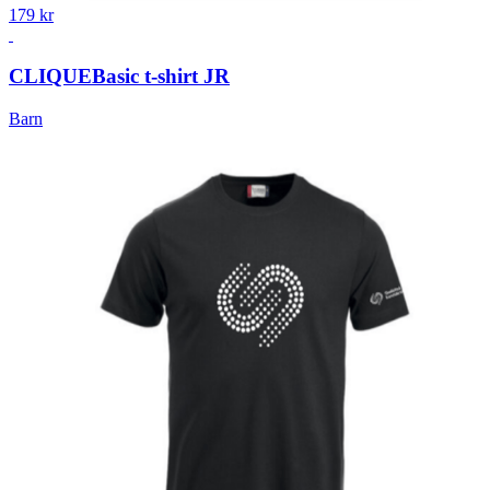
179 kr
CLIQUE
Basic t-shirt JR
Barn