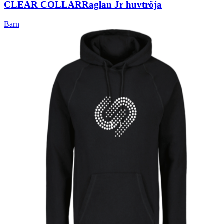
CLEAR COLLAR
Raglan Jr huvtröja
Barn