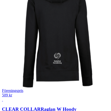
Föreningspris
509 kr
CLEAR COLLAR
Raglan W Hoody