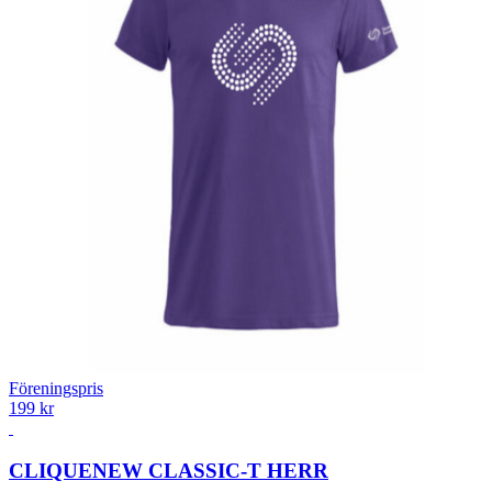
Föreningspris
199 kr
CLIQUE
NEW CLASSIC-T HERR