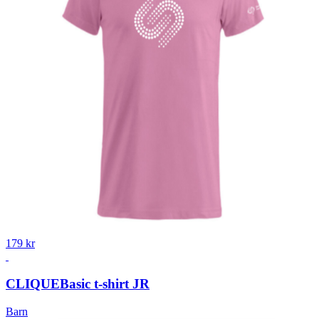
179 kr
CLIQUE
Basic t-shirt JR
Barn