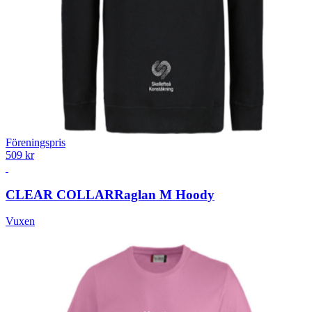
Föreningspris
509 kr
CLEAR COLLAR
Raglan M Hoody
Vuxen