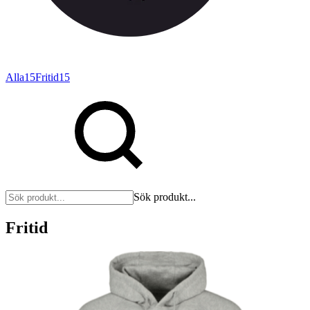
Alla
15
Fritid
15
Sök produkt...
Fritid