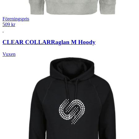
Föreningspris
509 kr
CLEAR COLLAR
Raglan M Hoody
Vuxen