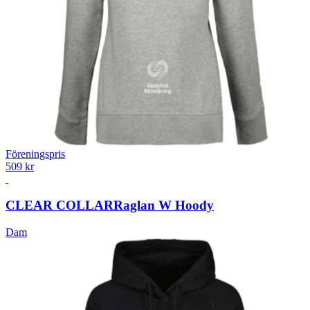
Föreningspris
509 kr
CLEAR COLLAR
Raglan W Hoody
Dam