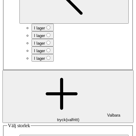
I lager
I lager
I lager
I lager
I lager
Valbara
tryck
(
valfritt
)
Välj storlek