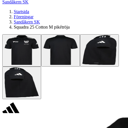
Sandåkern SK
Startsida
Föreningar
Sandåkern SK
Squadra 25 Cotton M pikétröja