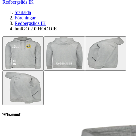
Redbergslids IK
Startsida
Föreningar
Redbergslids IK
hmlGO 2.0 HOODIE