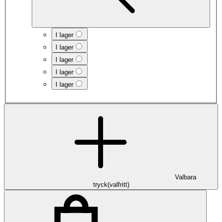
I lager
I lager
I lager
I lager
I lager
Valbara
tryck
(
valfritt
)