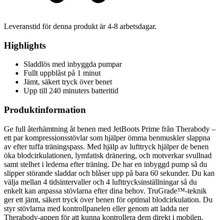
Leveranstid för denna produkt är
4-8
arbetsdagar.
Highlights
Sladdlös med inbyggda pumpar
Fullt uppblåst på 1 minut
Jämt, säkert tryck över benet
Upp till 240 minuters batteritid
Produktinformation
Ge full återhämtning åt benen med JetBoots Prime från Therabody –
ett par kompressionsstövlar som hjälper ömma benmuskler slappna
av efter tuffa träningspass. Med hjälp av lufttryck hjälper de benen
öka blodcirkulationen, lymfatisk dränering, och motverkar svullnad
samt stelhet i lederna efter träning. De har en inbyggd pump så du
slipper störande sladdar och blåser upp på bara 60 sekunder. Du kan
välja mellan 4 tidsintervaller och 4 lufttrycksinställningar så du
enkelt kan anpassa stövlarna efter dina behov. TruGrade™-teknik
ger ett jämt, säkert tryck över benen för optimal blodcirkulation. Du
styr stövlarna med kontrollpanelen eller genom att ladda ner
Therabody-appen för att kunna kontrollera dem direkt i mobilen.