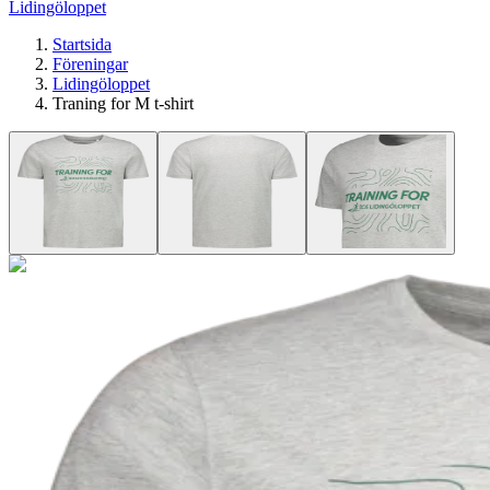
Lidingöloppet
Startsida
Föreningar
Lidingöloppet
Traning for M t-shirt