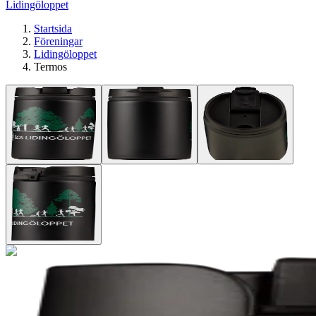
Lidingöloppet
Startsida
Föreningar
Lidingöloppet
Termos