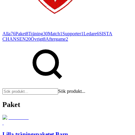
Alla
76
Paket
8
Träning
30
Match
1
Supporter
1
Ledare
6
SISTA
CHANSEN
20
Övrigt
8
Aftergame
2
Sök produkt...
Paket
Lilla träningspaketet Barn