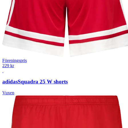
Föreningspris
229 kr
adidas
Squadra 25 W shorts
Vuxen