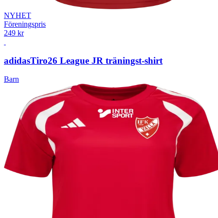
NYHET
Föreningspris
249 kr
adidas
Tiro26 League JR träningst-shirt
Barn