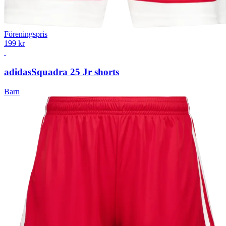
Föreningspris
199 kr
adidas
Squadra 25 Jr shorts
Barn