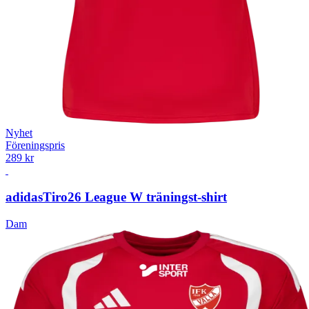
Nyhet
Föreningspris
289 kr
adidas
Tiro26 League W träningst-shirt
Dam