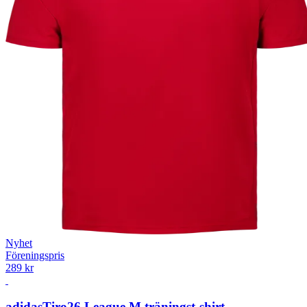
Nyhet
Föreningspris
289 kr
adidas
Tiro26 League M träningst-shirt