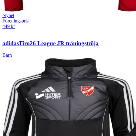
Nyhet
Föreningspris
449 kr
adidas
Tiro26 League JR träningströja
Barn