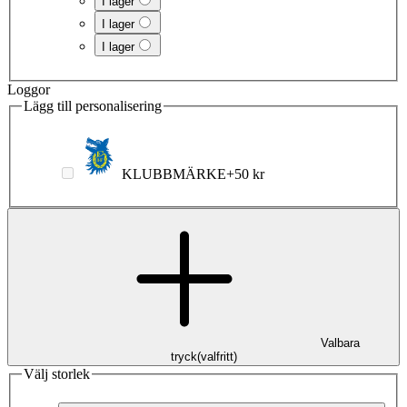
I lager
I lager
I lager
Loggor
Lägg till personalisering
KLUBBMÄRKE
+
50 kr
Valbara
tryck
(
valfritt
)
Välj storlek