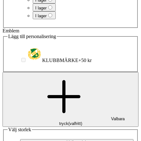
I lager
I lager
I lager
Emblem
Lägg till personalisering
KLUBBMÄRKE
+
50 kr
Valbara
tryck
(
valfritt
)
Välj storlek