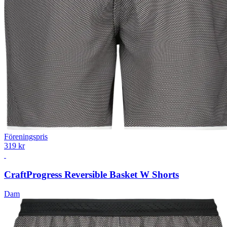
Föreningspris
319 kr
Craft
Progress Reversible Basket W Shorts
Dam