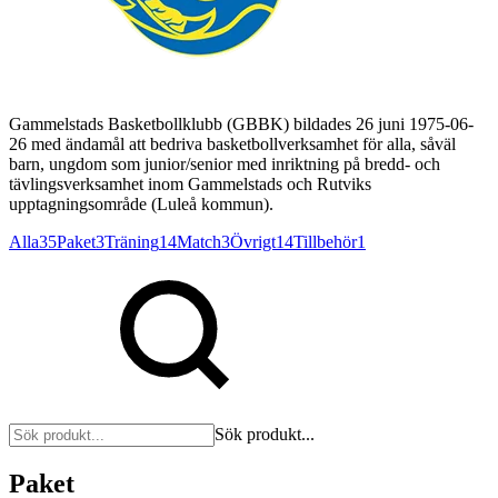
Gammelstads Basketbollklubb (GBBK) bildades 26 juni 1975-06-
26 med ändamål att bedriva basketbollverksamhet för alla, såväl
barn, ungdom som junior/senior med inriktning på bredd- och
tävlingsverksamhet inom Gammelstads och Rutviks
upptagningsområde (Luleå kommun).
Alla
35
Paket
3
Träning
14
Match
3
Övrigt
14
Tillbehör
1
Sök produkt...
Paket