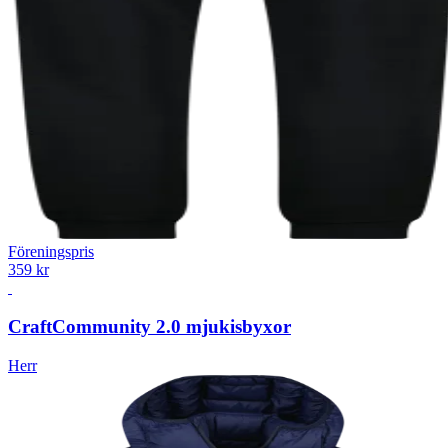
Föreningspris
359 kr
Craft
Community 2.0 mjukisbyxor
Herr