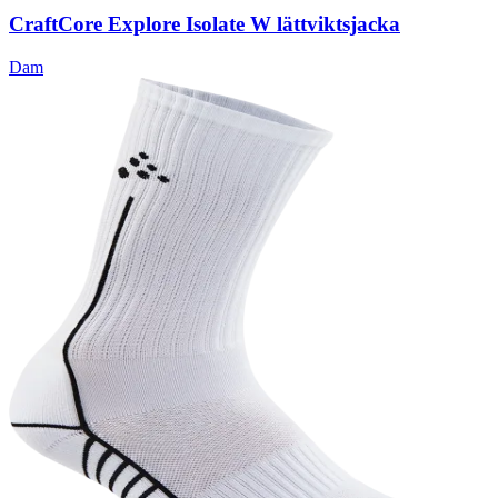
Craft
Core Explore Isolate W lättviktsjacka
Dam