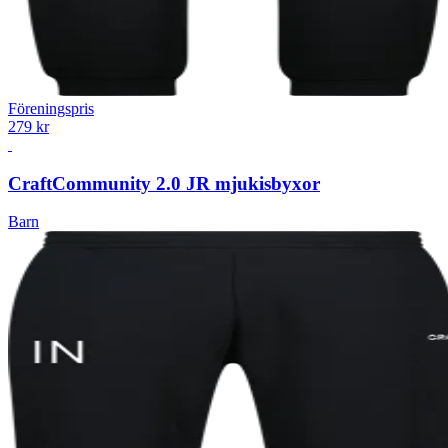
Föreningspris
279 kr
Craft
Community 2.0 JR mjukisbyxor
Barn