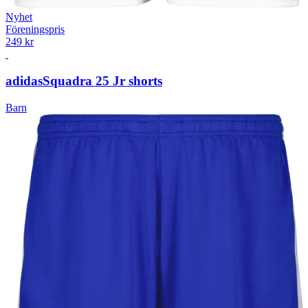
Nyhet
Föreningspris
249 kr
adidas
Squadra 25 Jr shorts
Barn