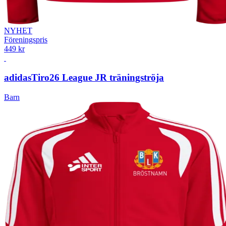
NYHET
Föreningspris
449 kr
adidas
Tiro26 League JR träningströja
Barn