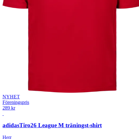
NYHET
Föreningspris
289 kr
adidas
Tiro26 League M träningst-shirt
Herr