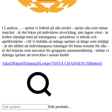
I Landora… - spelar vi fotboll på alla nivåer - spelar alla som tränar
matcher - är det fokus på individens utveckling, inte lagets vinst - är
bollen ständigt med på träningarna - prioriterar vi teknik och
spelförståelse - vill vi behålla så många spelare så länge som möjligt
- är det tillåtet att individanpassa träningar för bästa resultat för alla -
är det ledarna som ansvarar för gruppens sammansättning - stöttar vi
duktiga spelare att utvecklas i annan klubb
Alla
43
Paket
4
Träning
26
Ledare
7
SISTA CHANSEN
1
Tillbehör
5
Sök produkt...