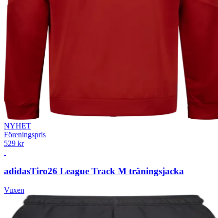
NYHET
Föreningspris
529 kr
adidas
Tiro26 League Track M träningsjacka
Vuxen