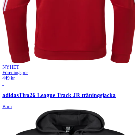
NYHET
Föreningspris
449 kr
adidas
Tiro26 League Track JR träningsjacka
Barn