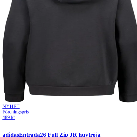
NYHET
Föreningspris
489 kr
adidas
Entrada26 Full Zip JR huvtröja