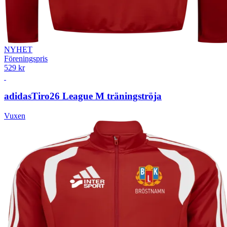
NYHET
Föreningspris
529 kr
adidas
Tiro26 League M träningströja
Vuxen