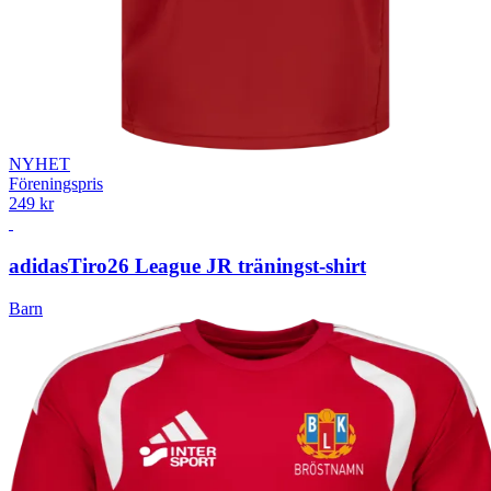
NYHET
Föreningspris
249 kr
adidas
Tiro26 League JR träningst-shirt
Barn