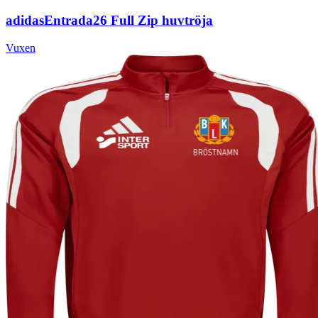
adidas
Entrada26 Full Zip huvtröja
Vuxen