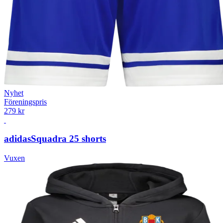
Nyhet
Föreningspris
279 kr
adidas
Squadra 25 shorts
Vuxen