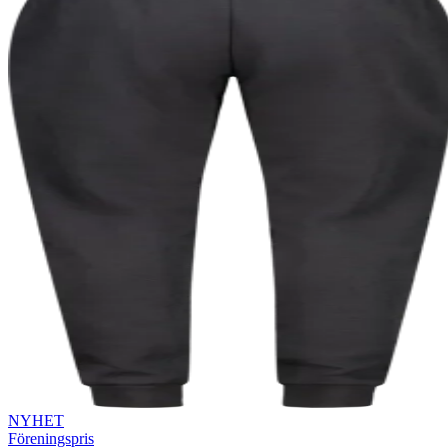
NYHET
Föreningspris