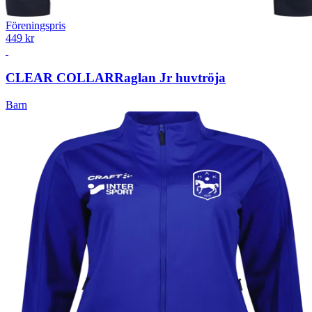
Föreningspris
449 kr
CLEAR COLLAR
Raglan Jr huvtröja
Barn