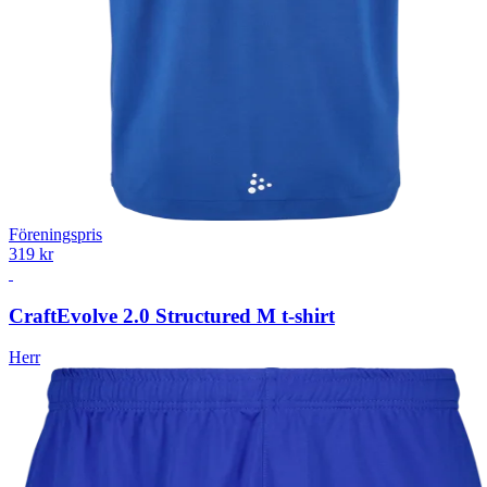
Föreningspris
319 kr
Craft
Evolve 2.0 Structured M t-shirt
Herr