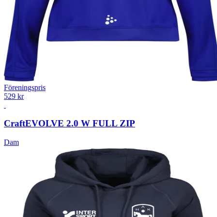
Föreningspris
529 kr
Craft
EVOLVE 2.0 W FULL ZIP
Dam