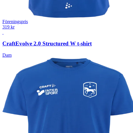
Föreningspris
319 kr
Craft
Evolve 2.0 Structured W t-shirt
Dam