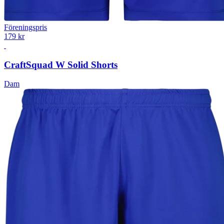
Föreningspris
179 kr
Craft
Squad W Solid Shorts
Dam