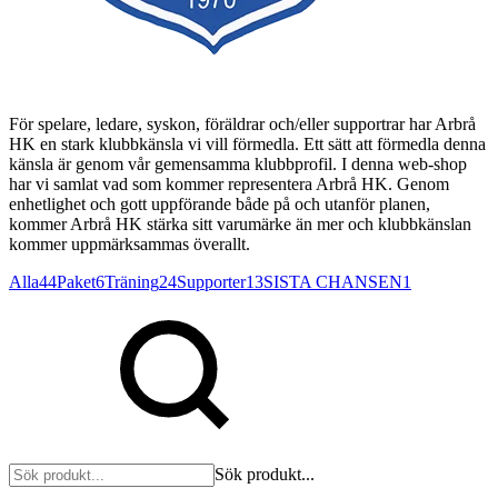
För spelare, ledare, syskon, föräldrar och/eller supportrar har Arbrå
HK en stark klubbkänsla vi vill förmedla. Ett sätt att förmedla denna
känsla är genom vår gemensamma klubbprofil. I denna web-shop
har vi samlat vad som kommer representera Arbrå HK. Genom
enhetlighet och gott uppförande både på och utanför planen,
kommer Arbrå HK stärka sitt varumärke än mer och klubbkänslan
kommer uppmärksammas överallt.
Alla
44
Paket
6
Träning
24
Supporter
13
SISTA CHANSEN
1
Sök produkt...