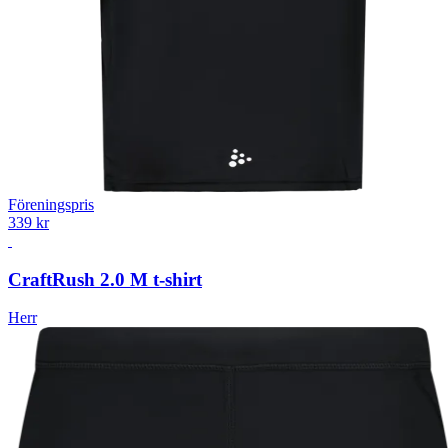
Föreningspris
339 kr
Craft
Rush 2.0 M t-shirt
Herr