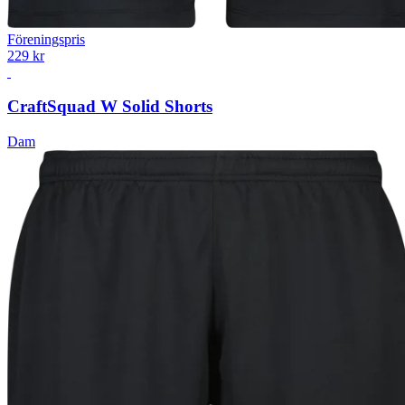
Föreningspris
229 kr
Craft
Squad W Solid Shorts
Dam