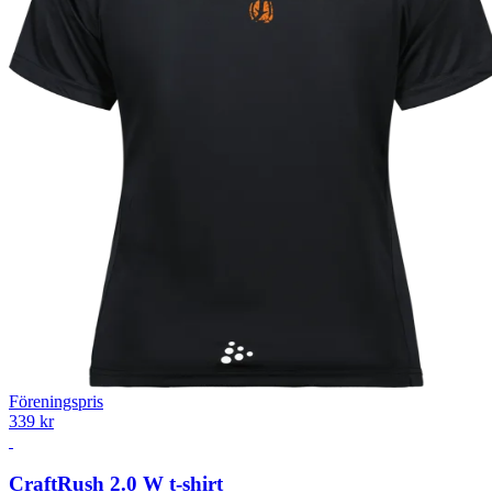
Föreningspris
339 kr
Craft
Rush 2.0 W t-shirt