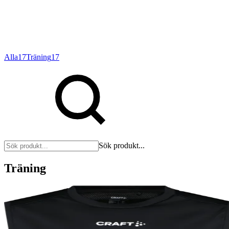
Alla
17
Träning
17
Sök produkt...
Träning