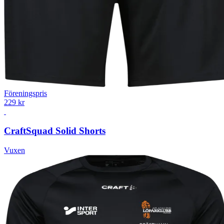
Föreningspris
229 kr
Craft
Squad Solid Shorts
Vuxen