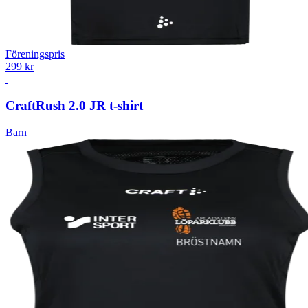
Föreningspris
299 kr
Craft
Rush 2.0 JR t-shirt
Barn