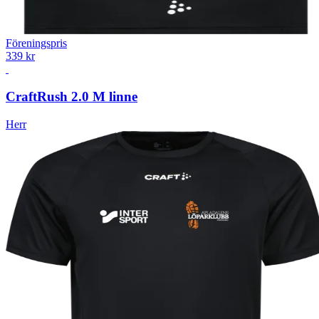
Föreningspris
339 kr
Craft
Rush 2.0 M linne
Herr