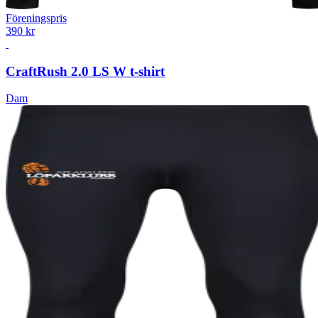
Föreningspris
390 kr
Craft
Rush 2.0 LS W t-shirt
Dam