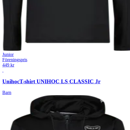
Junior
Föreningspris
449 kr
Unihoc
T-shirt UNIHOC LS CLASSIC Jr
Barn