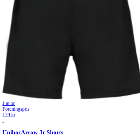
Junior
Föreningspris
179 kr
Unihoc
Arrow Jr Shorts