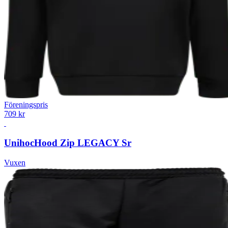
Föreningspris
709 kr
Unihoc
Hood Zip LEGACY Sr
Vuxen