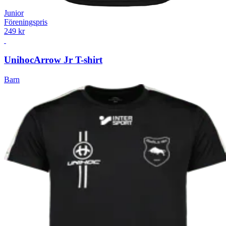
Junior
Föreningspris
249 kr
Unihoc
Arrow Jr T-shirt
Barn