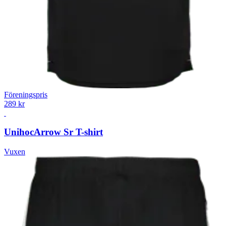
Föreningspris
289 kr
Unihoc
Arrow Sr T-shirt
Vuxen