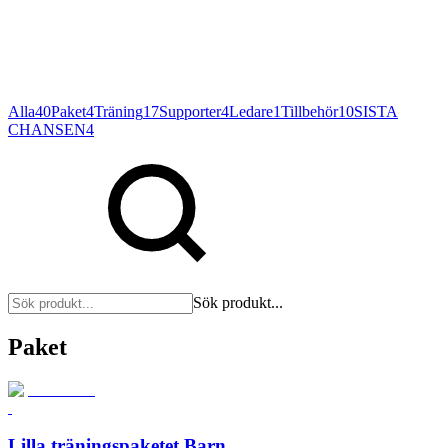
Alla
40
Paket
4
Träning
17
Supporter
4
Ledare
1
Tillbehör
10
SISTA
CHANSEN
4
Sök produkt...
Paket
Lilla träningspaketet Barn