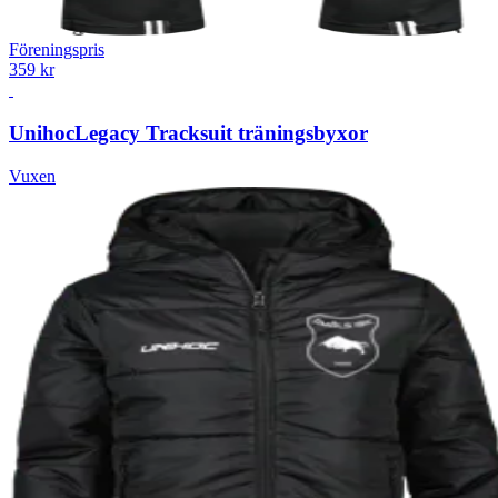
Föreningspris
359 kr
Unihoc
Legacy Tracksuit träningsbyxor
Vuxen