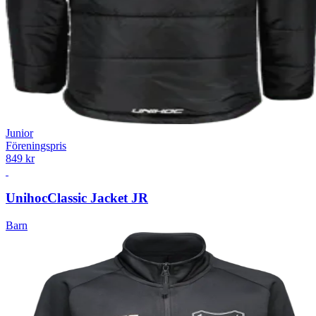
Junior
Föreningspris
849 kr
Unihoc
Classic Jacket JR
Barn