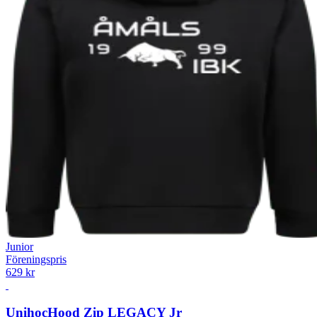
Junior
Föreningspris
629 kr
Unihoc
Hood Zip LEGACY Jr