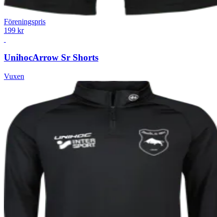
Föreningspris
199 kr
Unihoc
Arrow Sr Shorts
Vuxen