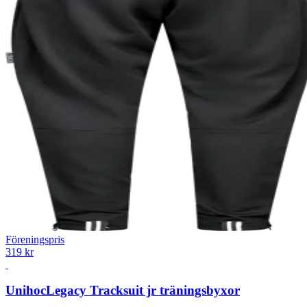
Föreningspris
319 kr
Unihoc
Legacy Tracksuit jr träningsbyxor